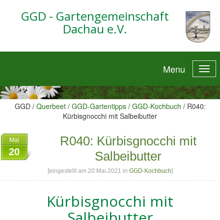
GGD - Gartengemeinschaft
Dachau e.V.
Menu
GGD /
Querbeet
/
GGD-Gartentipps
/
GGD-Kochbuch
/
R040:
Kürbisgnocchi mit Salbeibutter
R040: Kürbisgnocchi mit
Mai
20
Salbeibutter
[eingestellt am 20.Mai.2021 in
GGD-Kochbuch
]
Kürbisgnocchi mit
Salbeibutter