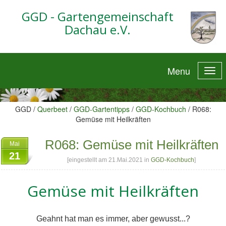
GGD - Gartengemeinschaft
Dachau e.V.
Menu
GGD /
Querbeet
/
GGD-Gartentipps
/
GGD-Kochbuch
/
R068:
Gemüse mit Heilkräften
R068: Gemüse mit Heilkräften
Mai
21
[eingestellt am 21.Mai.2021 in
GGD-Kochbuch
]
Gemüse mit Heilkräften
Geahnt hat man es immer, aber gewusst...?