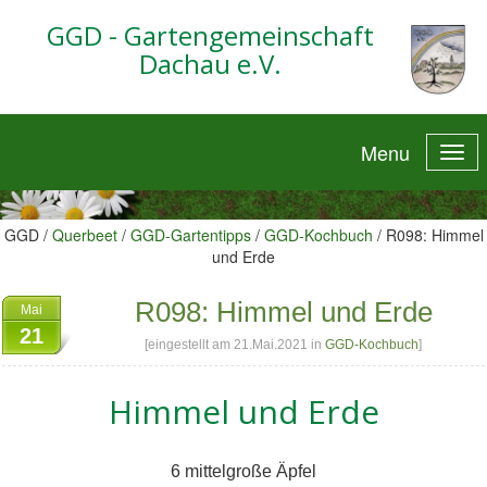
GGD - Gartengemeinschaft
Dachau e.V.
Menu
GGD /
Querbeet
/
GGD-Gartentipps
/
GGD-Kochbuch
/
R098: Himmel
und Erde
R098: Himmel und Erde
Mai
21
[eingestellt am 21.Mai.2021 in
GGD-Kochbuch
]
Himmel und Erde
6 mittelgroße Äpfel