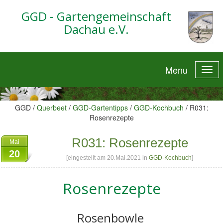
GGD - Gartengemeinschaft
Dachau e.V.
Menu
GGD /
Querbeet
/
GGD-Gartentipps
/
GGD-Kochbuch
/
R031:
Rosenrezepte
R031: Rosenrezepte
Mai
20
[eingestellt am 20.Mai.2021 in
GGD-Kochbuch
]
Rosenrezepte
Rosenbowle