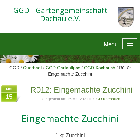
GGD - Gartengemeinschaft
Dachau e.V.
Menu
GGD /
Querbeet
/
GGD-Gartentipps
/
GGD-Kochbuch
/
R012:
Eingemachte Zucchini
R012: Eingemachte Zucchini
Mai
15
[eingestellt am 15.Mai.2021 in
GGD-Kochbuch
]
Eingemachte Zucchini
1 kg Zucchini