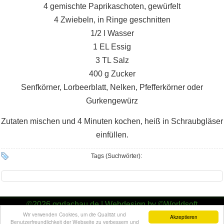
4 gemischte Paprikaschoten, gewürfelt
4 Zwiebeln, in Ringe geschnitten
1/2 l Wasser
1 EL Essig
3 TL Salz
400 g Zucker
Senfkörner, Lorbeerblatt, Nelken, Pfefferkörner oder
Gurkengewürz
Zutaten mischen und 4 Minuten kochen, heiß in Schraubgläser
einfüllen.
Tags (Suchwörter):
©2026
ggdachau.de
|
Webdesign by ©Worldsoft
Wir verwenden Cookies, um die Qualität und
Gartengemeinschaft Dachau e.V.
Akzeptieren
Benutzerfreundlichkeit der Webseite zu verbessern und