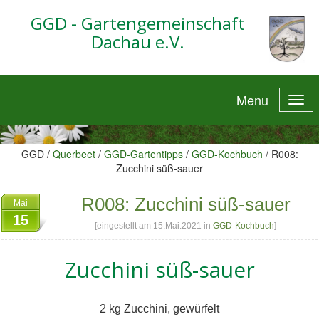
GGD - Gartengemeinschaft
Dachau e.V.
Menu
GGD /
Querbeet
/
GGD-Gartentipps
/
GGD-Kochbuch
/
R008:
Zucchini süß-sauer
R008: Zucchini süß-sauer
Mai
15
[eingestellt am 15.Mai.2021 in
GGD-Kochbuch
]
Zucchini süß-sauer
2 kg Zucchini, gewürfelt