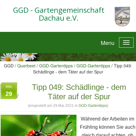
GGD - Gartengemeinschaft
Dachau e.V.
Menu
GGD /
Querbeet
/
GGD-Gartentipps
/
GGD-Gartentipps
/
Tipp 049:
Schädlinge - dem Täter auf der Spur
Tipp 049: Schädlinge - dem
Mai
29
Täter auf der Spur
[eingestellt am 29.Mai.2021 in
GGD-Gartentipps
]
Während der Arbeiten im
Frühling können Sie auch
gleich darauf achten, ob