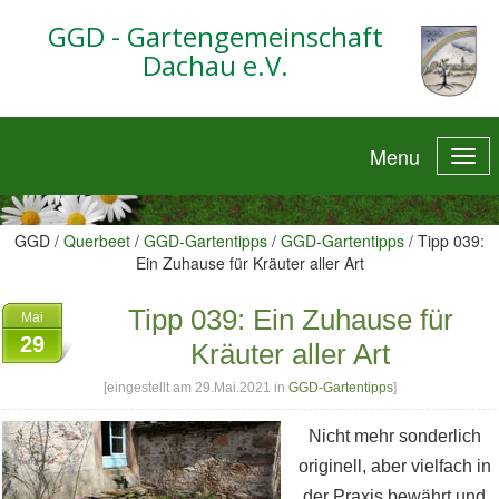
GGD - Gartengemeinschaft
Dachau e.V.
Menu
GGD /
Querbeet
/
GGD-Gartentipps
/
GGD-Gartentipps
/
Tipp 039:
Ein Zuhause für Kräuter aller Art
Tipp 039: Ein Zuhause für
Mai
29
Kräuter aller Art
[eingestellt am 29.Mai.2021 in
GGD-Gartentipps
]
Nicht mehr sonderlich
originell, aber vielfach in
der Praxis bewährt und